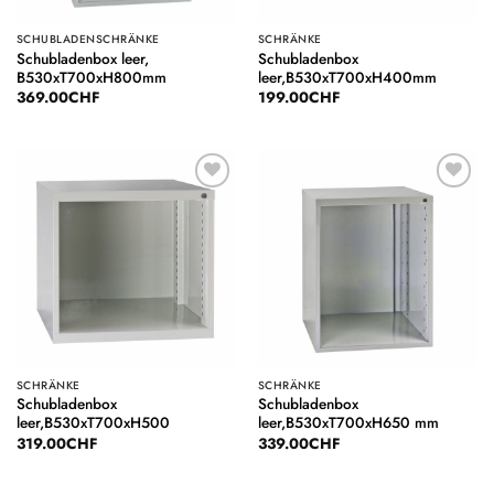
SCHUBLADENSCHRÄNKE
SCHRÄNKE
Schubladenbox leer,
Schubladenbox
B530xT700xH800mm
leer,B530xT700xH400mm
369.00
CHF
199.00
CHF
Auf die
Auf die
Wunschliste
Wunschliste
SCHRÄNKE
SCHRÄNKE
Schubladenbox
Schubladenbox
leer,B530xT700xH500
leer,B530xT700xH650 mm
319.00
CHF
339.00
CHF