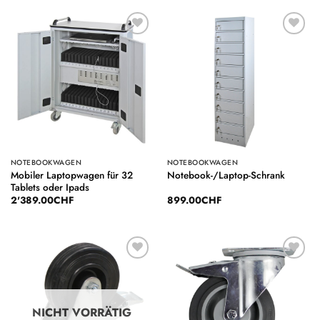
Auf die
Auf die
Wunschliste
Wunschliste
NOTEBOOKWAGEN
NOTEBOOKWAGEN
Mobiler Laptopwagen für 32
Notebook-/Laptop-Schrank
Tablets oder Ipads
2'389.00
CHF
899.00
CHF
Auf die
Auf die
Wunschliste
Wunschliste
NICHT VORRÄTIG