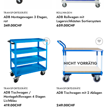
TRANSPORTGERÄTE
ROLLWAGEN
ADB Montagewagen 3 Etagen,
ADB Rollwagen mit
rot
Lagersichtkästen Sortiersystem
349.00
CHF
659.00
CHF
Auf die
Auf die
Wunschliste
Wunschliste
NICHT VORRÄTIG
TRANSPORTGERÄTE
TRANSPORTGERÄTE
ADB Tischwagen /
ADB Tischwagen mit 2 Ablagen
Montagehilfswagen 4 Etagen
Lichtblau
419.00
CHF
249.00
CHF