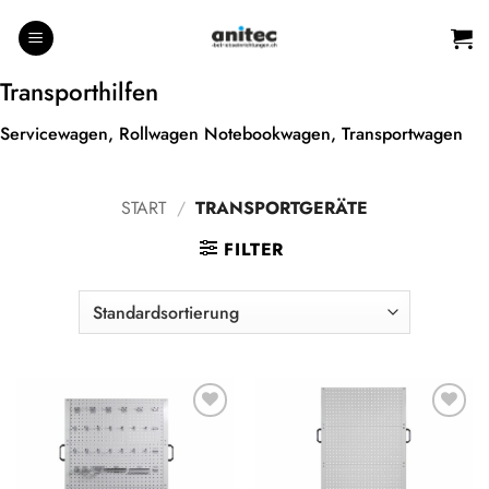
Zum
Inhalt
springen
Transporthilfen
Servicewagen, Rollwagen Notebookwagen, Transportwagen
START
/
TRANSPORTGERÄTE
FILTER
Auf die
Auf die
Wunschliste
Wunschliste