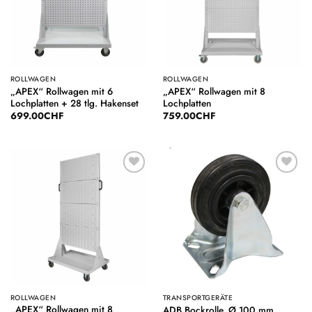
ROLLWAGEN
ROLLWAGEN
„APEX“ Rollwagen mit 6
„APEX“ Rollwagen mit 8
Lochplatten + 28 tlg. Hakenset
Lochplatten
699.00
CHF
759.00
CHF
Auf die
Auf die
Wunschliste
Wunschliste
ROLLWAGEN
TRANSPORTGERÄTE
„APEX“ Rollwagen mit 8
ADB Bockrolle, Ø 100 mm