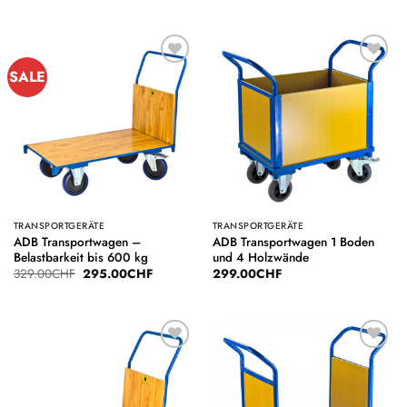
SALE
Auf die
Auf die
Wunschliste
Wunschliste
TRANSPORTGERÄTE
TRANSPORTGERÄTE
ADB Transportwagen –
ADB Transportwagen 1 Boden
Belastbarkeit bis 600 kg
und 4 Holzwände
Ursprünglicher
Aktueller
329.00
CHF
295.00
CHF
299.00
CHF
Preis
Preis
war:
ist:
329.00CHF
295.00CHF.
Auf die
Auf die
Wunschliste
Wunschliste