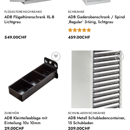
FLÜGELTÜRENSCHRÄNKE
SCHRÄNKE
ADB Flügeltürenschrank XL-B
ADB Gaderobenschrank / Spind
Lichtgrau
‚Regular‘ 3-türig, lichtgrau
549.00
CHF
459.00
CHF
Bewertet
mit
5
von
5
Auf die
Auf die
Wunschliste
Wunschliste
ZUBEHÖR
SCHUBLADENSCHRÄNKE
ADB Kleinteileablage mit
ADB Metall Schubladencontainer,
Einteilung 10x 10mm
15 Schubladen
29.00
CHF
209.00
CHF