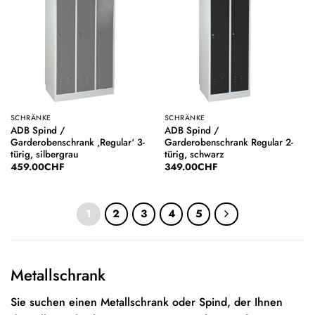
Auf die
Auf die
Wunschliste
Wunschliste
SCHRÄNKE
SCHRÄNKE
ADB Spind /
ADB Spind /
Garderobenschrank ‚Regular‘ 3-
Garderobenschrank Regular 2-
türig, silbergrau
türig, schwarz
459.00
CHF
349.00
CHF
1
2
3
4
5
Metallschrank
Sie suchen einen Metallschrank oder Spind, der Ihnen