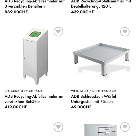
ADB Recycling-Abfallsammler mit
ADB Recycling-Abfallsammler mit
3 verzinkten Behältern
Beutelhalterung, 120 L
889.00
CHF
439.00
CHF
Auf die
Auf die
Wunschliste
Wunschliste
CHEMIKALIENSCHRÄNKE
WERTFACH / SCHLIESSFACH
ADB Recycling-Abfallsammler mit
ADB Schliessfach Würfel
verzinktem Behälter
Untergestell mit Füssen
419.00
CHF
49.00
CHF