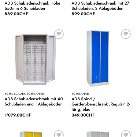
ADB Schubladenschrank Höhe
ADB Schubladenschrank mit 27
650mm 6 Schubladen
Schubladen, 3 Ablageböden
889.00
CHF
899.00
CHF
Auf die
Auf die
Wunschliste
Wunschliste
SCHUBLADENSCHRÄNKE
SCHRÄNKE
ADB Schubladenschrank mit 40
ADB Spind /
Schubladen und 1 Ablageboden
Garderobenschrank ‚Regular‘ 2-
türig, blau
1'079.00
CHF
349.00
CHF