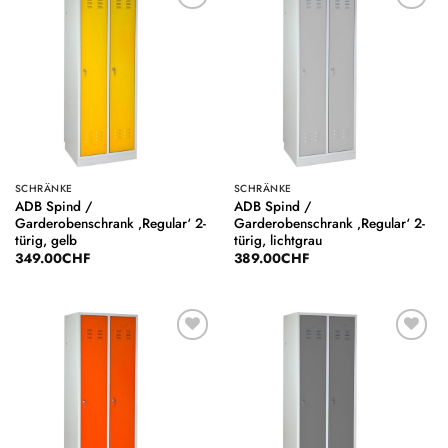
Auf die
Auf die
Wunschliste
Wunschliste
SCHRÄNKE
SCHRÄNKE
ADB Spind /
ADB Spind /
Garderobenschrank ‚Regular‘ 2-
Garderobenschrank ‚Regular‘ 2-
türig, gelb
türig, lichtgrau
349.00
CHF
389.00
CHF
Auf die
Auf die
Wunschliste
Wunschliste