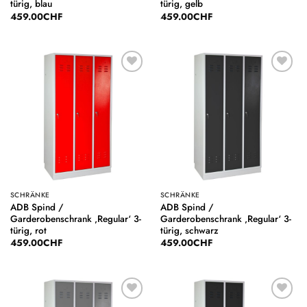
türig, blau
türig, gelb
459.00
CHF
459.00
CHF
Auf die
Auf die
Wunschliste
Wunschliste
SCHRÄNKE
SCHRÄNKE
ADB Spind /
ADB Spind /
Garderobenschrank ‚Regular‘ 3-
Garderobenschrank ‚Regular‘ 3-
türig, rot
türig, schwarz
459.00
CHF
459.00
CHF