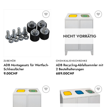
Auf die
Auf die
Wunschliste
Wunschliste
NICHT VORRÄTIG
ZUBEHÖR
CHEMIKALIENSCHRÄNKE
ADB Montagesatz für Wertfach-
ADB Recycling-Abfallsammler mit
Schliessfächer
2 Beutelhalterungen
9.00
CHF
689.00
CHF
Auf die
Auf die
Wunschliste
Wunschliste