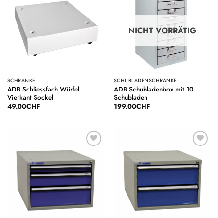
Auf die
Auf die
Wunschliste
Wunschliste
NICHT VORRÄTIG
SCHRÄNKE
SCHUBLADENSCHRÄNKE
ADB Schliessfach Würfel
ADB Schubladenbox mit 10
Vierkant Sockel
Schubladen
49.00
CHF
199.00
CHF
Auf die
Auf die
Wunschliste
Wunschliste