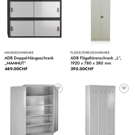
Auf die
Auf die
Wunschliste
Wunschliste
HÄNGESCHRÄNKE
FLÜGELTÜRENSCHRÄNKE
ADB Doppel-Hängeschrank
ADB Flügeltürenschrank „L“,
„MAMMUT“
1920 x 780 x 380 mm
489.00
CHF
395.00
CHF
Auf die
Auf die
Wunschliste
Wunschliste