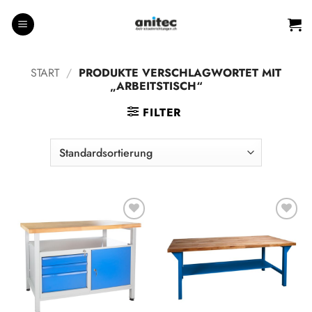
Zum
Inhalt
springen
START
/
PRODUKTE VERSCHLAGWORTET MIT
„ARBEITSTISCH“
FILTER
Auf die
Auf die
Wunschliste
Wunschliste