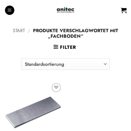
Zum
Inhalt
springen
START
/
PRODUKTE VERSCHLAGWORTET MIT
„FACHBODEN“
FILTER
Auf die
Wunschliste