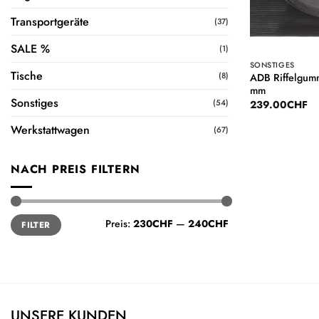
Transportgeräte
(37)
SALE %
(1)
SONSTIGES
Tische
(8)
ADB Riffelgumm
mm
Sonstiges
(54)
239.00
CHF
Werkstattwagen
(67)
NACH PREIS FILTERN
Min.
Max.
Preis:
230CHF
—
240CHF
FILTER
Preis
Preis
UNSERE KUNDEN