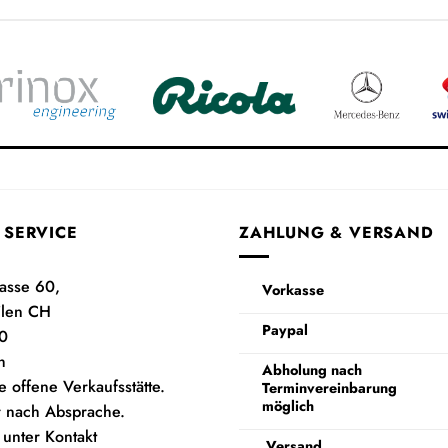
 SERVICE
ZAHLUNG & VERSAND
rasse 60,
Vorkasse
ilen CH
Paypal
0
h
Abholung nach
e offene Verkaufsstätte.
Terminvereinbarung
möglich
 nach Absprache.
 unter Kontakt
Versand