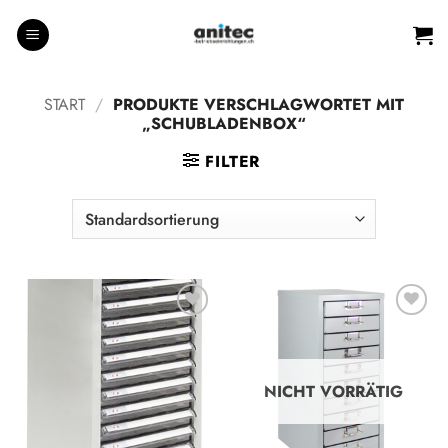
Zum
Inhalt
springen
START
/
PRODUKTE VERSCHLAGWORTET MIT
„SCHUBLADENBOX“
FILTER
Auf die
Auf die
Wunschliste
Wunschliste
NICHT VORRÄTIG