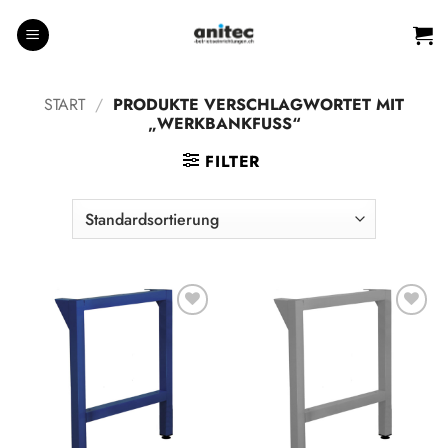
Zum
Inhalt
springen
START
/
PRODUKTE VERSCHLAGWORTET MIT
„WERKBANKFUSS“
FILTER
Auf die
Auf die
Wunschliste
Wunschliste