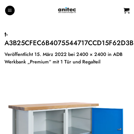
Zum
Inhalt
springen
t-
A3B25CFEC6B4075544717CCD15F62D3B
Veröffentlicht
15. März 2022
bei
2400 × 2400
in
ADB
Werkbank „Premium“ mit 1 Tür und Regalteil