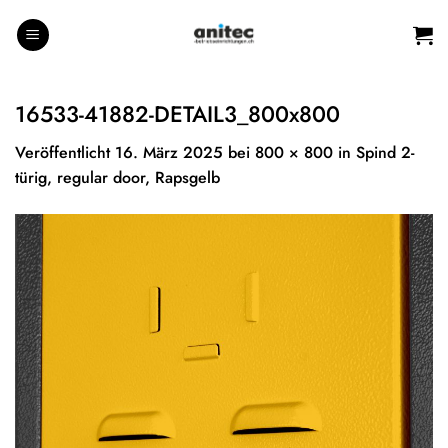
Zum
Inhalt
springen
16533-41882-DETAIL3_800x800
Veröffentlicht
16. März 2025
bei
800 × 800
in
Spind 2-
türig, regular door, Rapsgelb