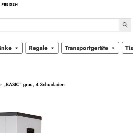
 PREISEN
änke
Regale
Transportgeräte
Ti
ür „BASIC“ grau, 4 Schubladen