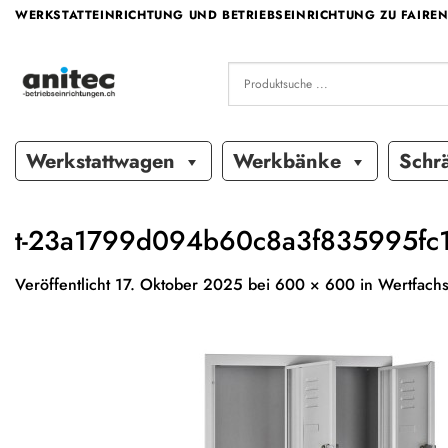
Zum
WERKSTATTEINRICHTUNG UND BETRIEBSEINRICHTUNG ZU FAIREN
Inhalt
springen
Werkstattwagen
Werkbänke
Schr
t-23a1799d094b60c8a3f835995fc
Veröffentlicht
17. Oktober 2025
bei
600 × 600
in
Wertfachs