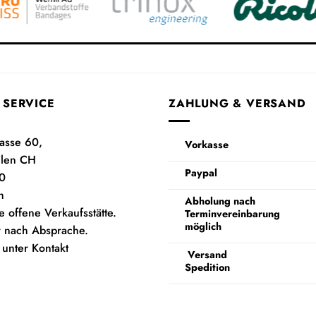
 SERVICE
ZAHLUNG & VERSAND
rasse 60,
Vorkasse
ilen CH
Paypal
0
h
Abholung nach
e offene Verkaufsstätte.
Terminvereinbarung
möglich
 nach Absprache.
 unter Kontakt
Versand
Spedition