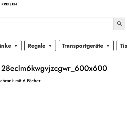
 PREISEN
änke
Regale
Transportgeräte
Ti
128eclm6kwgvjzcgwr_600x600
chrank mit 6 Fächer