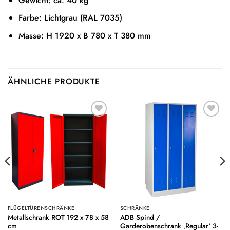
Gewicht: ca. 40 kg
Farbe: Lichtgrau (RAL 7035)
Masse: H 1920 x B 780 x T 380 mm
ÄHNLICHE PRODUKTE
Auf die
Auf die
Wunschliste
Wunschliste
FLÜGELTÜRENSCHRÄNKE
SCHRÄNKE
Metallschrank ROT 192 x 78 x 58
ADB Spind /
cm
Garderobenschrank ‚Regular‘ 3-