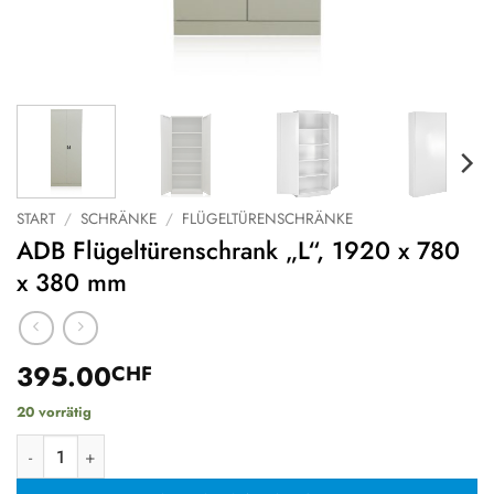
START
/
SCHRÄNKE
/
FLÜGELTÜRENSCHRÄNKE
ADB Flügeltürenschrank „L“, 1920 x 780
x 380 mm
395.00
CHF
20 vorrätig
ADB Flügeltürenschrank "L", 1920 x 780 x 380 mm Menge