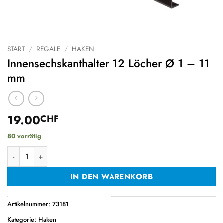
START
/
REGALE
/
HAKEN
Innensechskanthalter 12 Löcher Ø 1 – 11
mm
19.00
CHF
80 vorrätig
Innensechskanthalter 12 Löcher Ø 1 - 11 mm Menge
IN DEN WARENKORB
Artikelnummer:
73181
Kategorie:
Haken