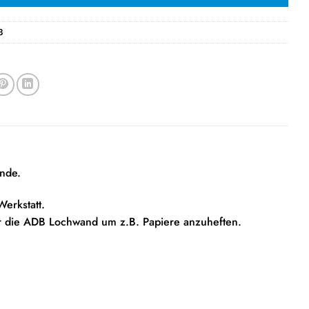
3
ände.
erkstatt.
ür die ADB Lochwand um z.B. Papiere anzuheften.