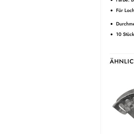
Für Loc
Durchm
10 Stüc
ÄHNLIC
Auf die
Auf die
Wunschliste
Wunschliste