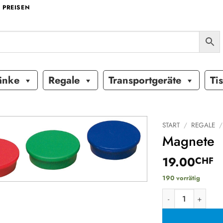
 PREISEN
änke
Regale
Transportgeräte
Ti
START
/
REGALE
/
Magnete
Auf die
19.00
Wunschliste
CHF
190 vorrätig
Magnete Menge