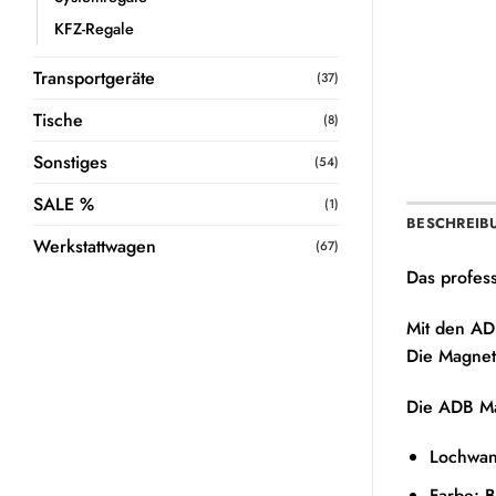
KFZ-Regale
Transportgeräte
(37)
Tische
(8)
Sonstiges
(54)
SALE %
(1)
BESCHREIB
Werkstattwagen
(67)
Das profes
Mit den AD
Die Magnet
Die ADB Ma
Lochwan
Farbe: B