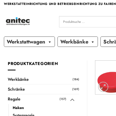
Zum
WERKSTATTEINRICHTUNG UND BETRIEBSEINRICHTUNG ZU FAIREN
Inhalt
springen
Werkstattwagen
Werkbänke
Schr
PRODUKTKATEGORIEN
Werkbänke
(184)
Schränke
(169)
Regale
(157)
Haken
Systemregale