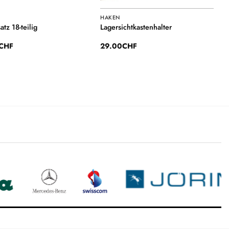
HAKEN
tz 18-teilig
Lagersichtkastenhalter
CHF
29.00
CHF