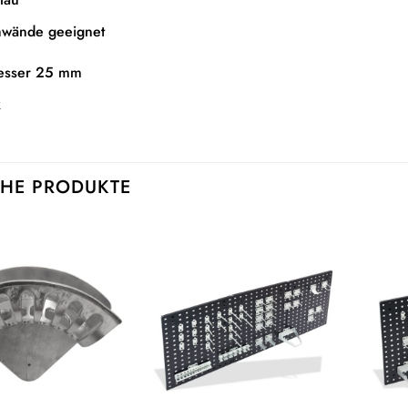
hwände geeignet
esser 25 mm
k
HE PRODUKTE
Auf die
Auf die
Wunschliste
Wunschliste