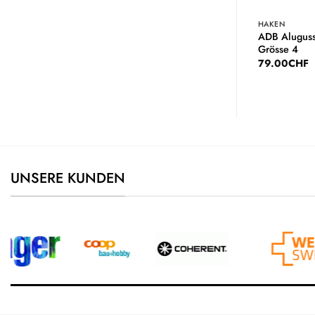
HAKEN
HAKEN
Schraubenschlüsselhalter,
ADB Aluguss
senkrecht
Grösse 4
29.00
CHF
79.00
CHF
UNSERE KUNDEN