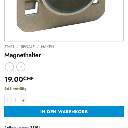
START
/
REGALE
/
HAKEN
Magnethalter
19.00
CHF
668 vorrätig
Magnethalter Menge
IN DEN WARENKORB
Artikelnummer:
23194