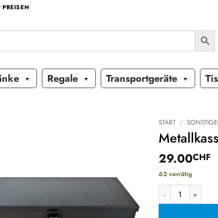
 PREISEN
änke
Regale
Transportgeräte
Ti
START
/
SONSTIGE
Metallkass
Auf die
29.00
Wunschliste
CHF
62 vorrätig
Metallkassette M