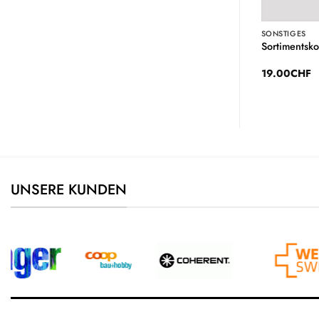
SONSTIGES
SONSTIGES
.18-fach Einteiler
Sortimentskoffer m.11-fach Einteiler
Sortimentskof
19.00
CHF
19.00
CHF
UNSERE KUNDEN