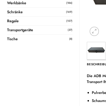
Werkbänke
(184)
Schränke
(169)
Regale
(157)
Transportgeräte
(37)
Tische
(8)
BESCHREIB
Die ADB Met
Transport 
Pulverbe
Schaumst