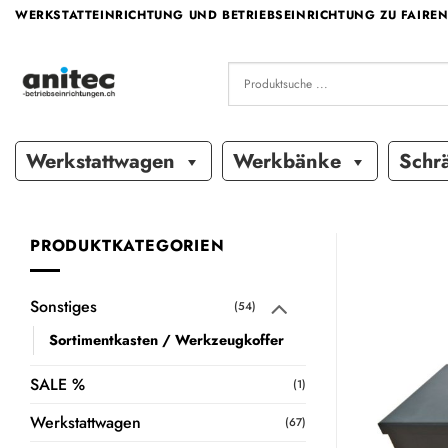
Zum
WERKSTATTEINRICHTUNG UND BETRIEBSEINRICHTUNG ZU FAIREN
Inhalt
springen
Werkstattwagen
Werkbänke
Schr
PRODUKTKATEGORIEN
Sonstiges
(54)
Sortimentkasten / Werkzeugkoffer
SALE %
(1)
Werkstattwagen
(67)