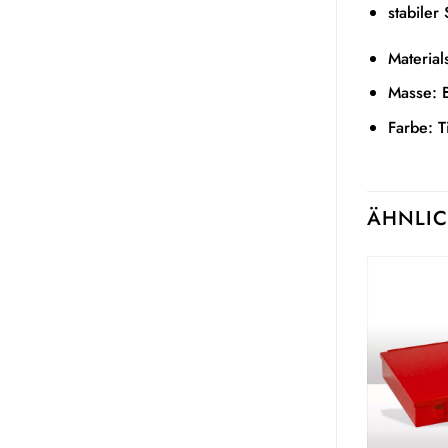
stabiler
Material
Masse: 
Farbe: 
ÄHNLIC
Auf die
Auf die
Wunschliste
Wunschliste