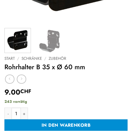
START
/
SCHRÄNKE
/
ZUBEHÖR
Rohrhalter B 35 x Ø 60 mm
9.00
CHF
243 vorrätig
Rohrhalter B 35 x Ø 60 mm Menge
IN DEN WARENKORB