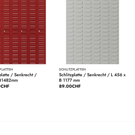
Auf die
Auf die
Wunschliste
Wunschliste
PLATTEN
SCHLITZPLATTEN
platte / Senkrecht /
Schlitzplatte / Senkrecht / L 456 x
B1482mm
B 1177 mm
0
CHF
89.00
CHF