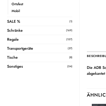
Ortsfest
Mobil
SALE %
(1)
Schränke
(169)
Regale
(157)
Transportgeräte
(37)
BESCHREIB
Tische
(8)
Sonstiges
(54)
Die ADB Sc
abgekantet 
ÄHNLIC