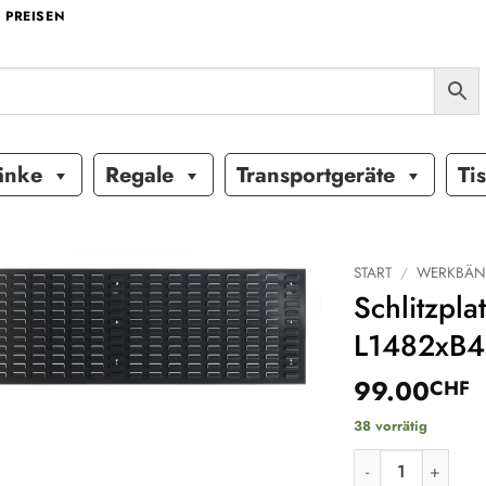
 PREISEN
änke
Regale
Transportgeräte
Ti
START
/
WERKBÄN
Schlitzpl
Auf die
L1482xB
Wunschliste
99.00
CHF
38 vorrätig
Schlitzplatte /