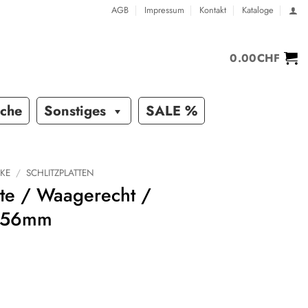
AGB
Impressum
Kontakt
Kataloge
0.00
CHF
sche
Sonstiges
SALE %
KE
/
SCHLITZPLATTEN
atte / Waagerecht /
456mm
 Waagerecht / L1482xB456mm Menge