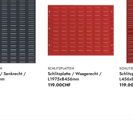
Auf die
Auf die
Wunschliste
Wunschliste
EN
SCHLITZPLATTEN
SCHLITZ
 / Senkrecht /
Schlitzplatte / Waagerecht /
Schlitz
mm
L1975xB456mm
L456x
119.00
CHF
119.0