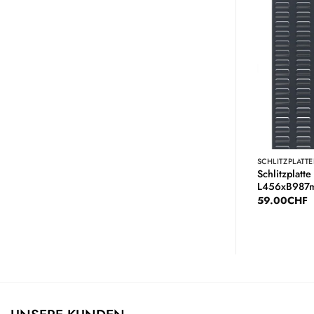
Auf die
Auf die
Wunschliste
Wunschliste
SCHLITZPLATTEN
SCHLITZPLATT
nkrecht / L 456 x
Schlitzplatte / Waagerecht /
Schlitzplatte
L493xB456mm
L456xB987
69.00
CHF
59.00
CHF