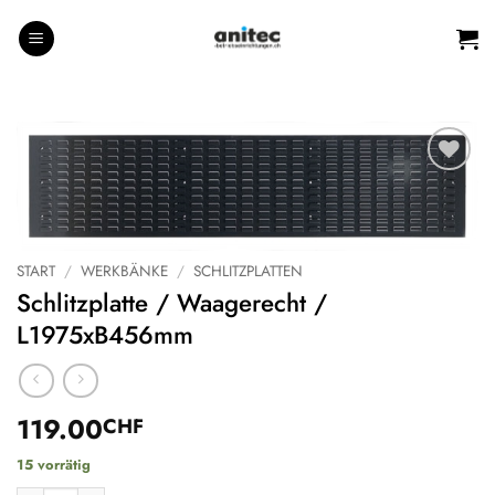
Zum
Inhalt
springen
Auf die
Wunschliste
START
/
WERKBÄNKE
/
SCHLITZPLATTEN
Schlitzplatte / Waagerecht /
L1975xB456mm
119.00
CHF
15 vorrätig