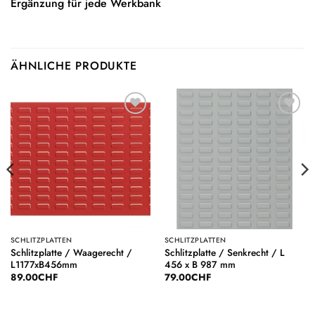
Ergänzung für jede Werkbank
ÄHNLICHE PRODUKTE
Auf die
Auf die
Wunschliste
Wunschliste
SCHLITZPLATTEN
SCHLITZPLATTEN
Schlitzplatte / Waagerecht /
Schlitzplatte / Senkrecht / L
L1177xB456mm
456 x B 987 mm
89.00
CHF
79.00
CHF