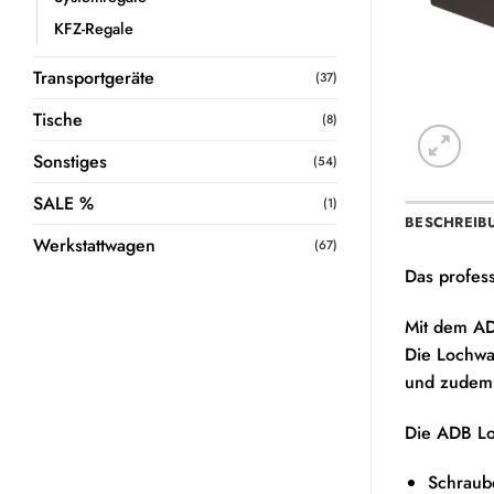
KFZ-Regale
Transportgeräte
(37)
Tische
(8)
Sonstiges
(54)
SALE %
(1)
BESCHREIB
Werkstattwagen
(67)
Das profes
Mit dem AD
Die Lochwan
und zudem 
Die ADB Lo
Schraube