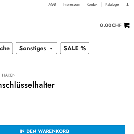
AGB
Impressum
Kontakt
Kataloge
0.00
CHF
sche
Sonstiges
SALE %
HAKEN
schlüsselhalter
elhalter Menge
IN DEN WARENKORB