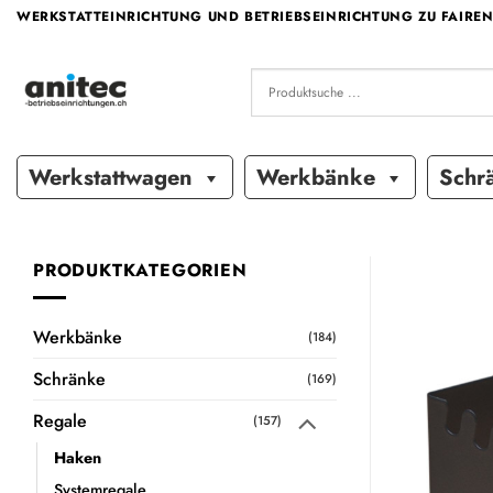
Zum
WERKSTATTEINRICHTUNG UND BETRIEBSEINRICHTUNG ZU FAIREN
Inhalt
springen
Werkstattwagen
Werkbänke
Schr
PRODUKTKATEGORIEN
Werkbänke
(184)
Schränke
(169)
Regale
(157)
Haken
Systemregale