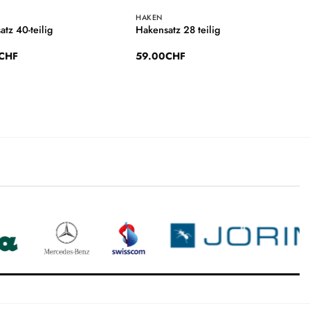
HAKEN
tz 40-teilig
Hakensatz 28 teilig
CHF
59.00
CHF