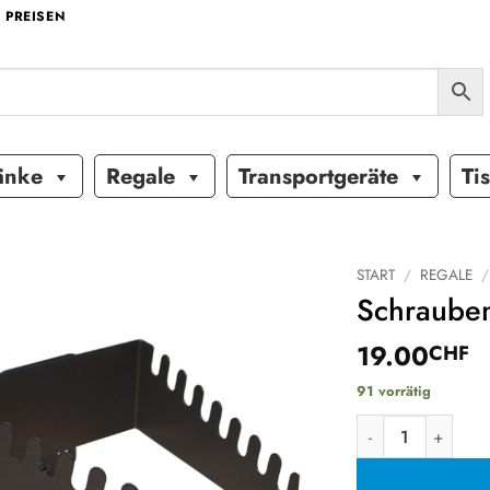
 PREISEN
änke
Regale
Transportgeräte
Ti
START
/
REGALE
/
Schrauben
Auf die
19.00
Wunschliste
CHF
91 vorrätig
Schraubenschlüss