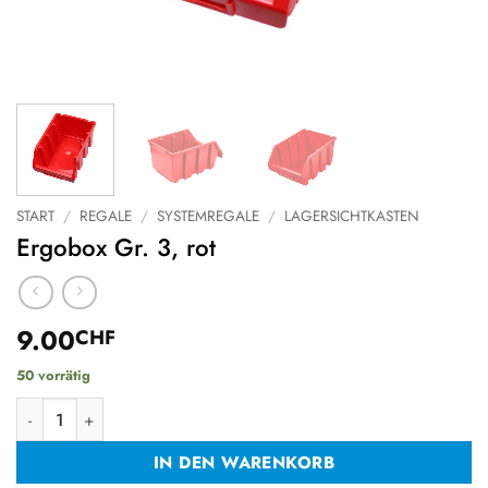
START
/
REGALE
/
SYSTEMREGALE
/
LAGERSICHTKASTEN
Ergobox Gr. 3, rot
9.00
CHF
50 vorrätig
Ergobox Gr. 3, rot Menge
IN DEN WARENKORB