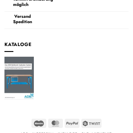
möglich
Versand
Spedition
KATALOGE
Maestro
MasterCard
PayPal
Twint