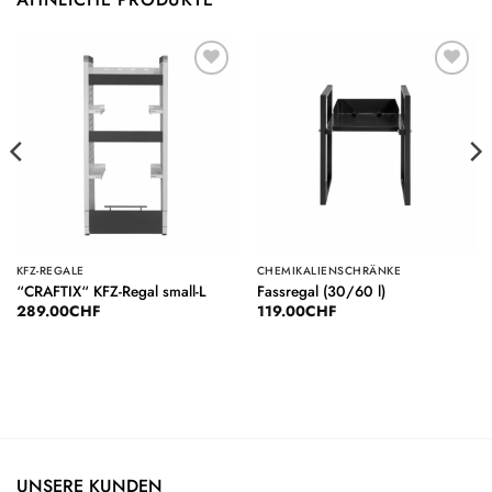
Auf die
Auf die
Wunschliste
Wunschliste
KFZ-REGALE
CHEMIKALIENSCHRÄNKE
“CRAFTIX“ KFZ-Regal small-L
Fassregal (30/60 l)
289.00
CHF
119.00
CHF
UNSERE KUNDEN