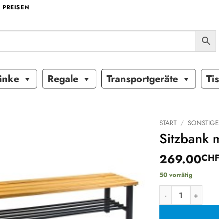
 PREISEN
änke
Regale
Transportgeräte
Ti
START
/
SONSTIGE
Sitzbank
Auf die
269.00
Wunschliste
CH
50 vorrätig
Sitzbank mit Sc