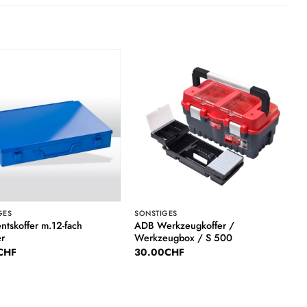
Auf die
Auf die
Wunschliste
Wunschliste
GES
SONSTIGES
ntskoffer m.12-fach
ADB Werkzeugkoffer /
er
Werkzeugbox / S 500
CHF
30.00
CHF