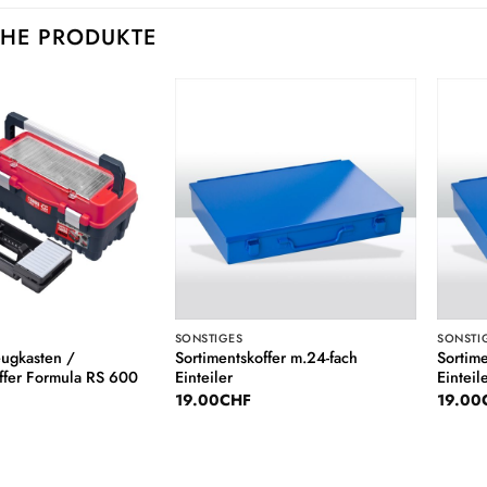
HE PRODUKTE
Auf die
Auf die
Wunschliste
Wunschliste
SONSTIGES
SONSTI
ugkasten /
Sortimentskoffer m.24-fach
Sortime
fer Formula RS 600
Einteiler
Einteil
19.00
CHF
19.00