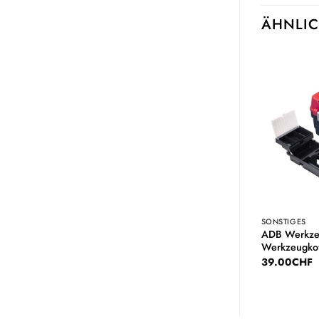
ÄHNLIC
Auf die
Auf die
Wunschliste
Wunschliste
SONSTIGES
SONSTIGES
ADB Werkze
.18-fach Einteiler
Sortimentskoffer m.18-fach Einteiler
Werkzeugkof
19.00
CHF
39.00
CHF