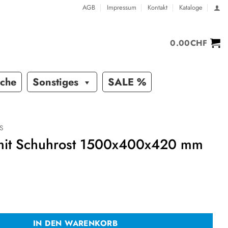
AGB
Impressum
Kontakt
Kataloge
0.00
CHF
sche
Sonstiges
SALE %
S
 mit Schuhrost 1500x400x420 mm
F
huhrost 1500x400x420 mm Menge
IN DEN WARENKORB