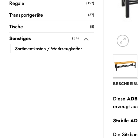
Regale
(157)
Transportgeräte
(37)
Tische
(8)
Sonstiges
(54)
Sortimentkasten / Werkzeugkoffer
BESCHREIB
Diese
ADB
erzeugt au
Stabile AD
Die Sitzban