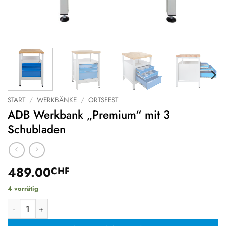
START
/
WERKBÄNKE
/
ORTSFEST
ADB Werkbank „Premium“ mit 3
Schubladen
489.00
CHF
4 vorrätig
ADB Werkbank "Premium" mit 3 Schubladen Menge