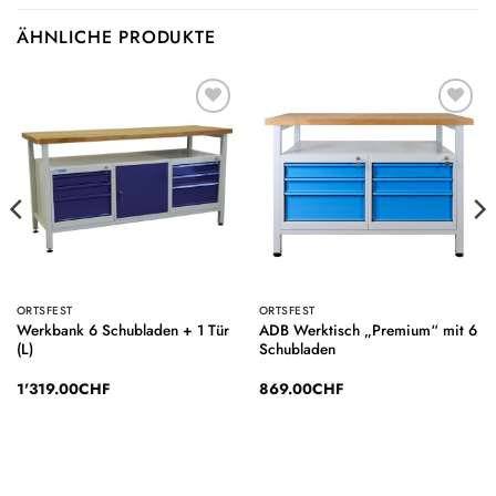
ÄHNLICHE PRODUKTE
Auf die
Auf die
Wunschliste
Wunschliste
ORTSFEST
ORTSFEST
Werkbank 6 Schubladen + 1 Tür
ADB Werktisch „Premium“ mit 6
(L)
Schubladen
1'319.00
CHF
869.00
CHF