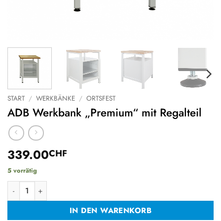
START
/
WERKBÄNKE
/
ORTSFEST
ADB Werkbank „Premium“ mit Regalteil
339.00
CHF
5 vorrätig
ADB Werkbank "Premium" mit Regalteil Menge
IN DEN WARENKORB