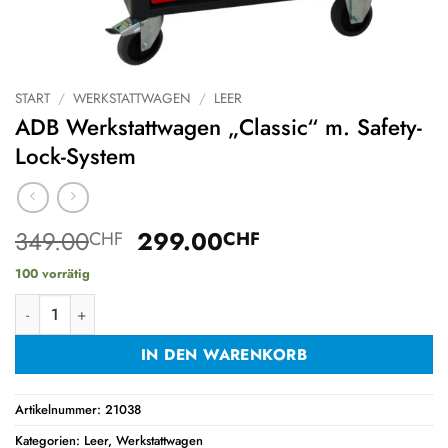
START
/
WERKSTATTWAGEN
/
LEER
ADB Werkstattwagen „Classic“ m. Safety-
Lock-System
Ursprünglicher
Aktueller
349.00
299.00
CHF
CHF
Preis
Preis
100 vorrätig
war:
ist:
ADB Werkstattwagen „Classic“ m. Safety-Lock-System Menge
349.00CHF
299.00CHF.
IN DEN WARENKORB
Artikelnummer:
21038
Kategorien:
Leer
,
Werkstattwagen