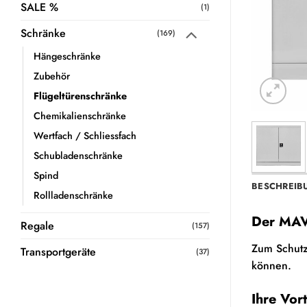
SALE %
(1)
Schränke
(169)
Hängeschränke
Zubehör
Flügeltürenschränke
Chemikalienschränke
Wertfach / Schliessfach
Schubladenschränke
Spind
BESCHREIB
Rollladenschränke
Der MAVA
Regale
(157)
Zum Schutz
Transportgeräte
(37)
können.
Ihre Vor