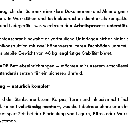
möglicht der Schrank eine klare Dokumenten- und Aktenorganisa
en. In Werkstätten und Technikbereichen dient er als kompakte W
und Ladegeräte, was wiederum den
Arbeitsprozess unterstütz
tenschrank bewahrt er vertrauliche Unterlagen sicher hinter e
hlkonstruktion mit zwei höhenverstellbaren Fachböden unterstü
 stabile Gewicht von 48 kg langfristige Stabilität bietet.
ADB Betriebseinrichtungen – möchten mit unserem abschliess
standards setzen für ein sicheres Umfeld.
ng – natürlich komplett
wird der Stahlschrank samt Korpus, Türen und inklusive acht 
nk kommt
vollständig montiert
, was die Inbetriebnahme erleichte
et spart Zeit bei der Einrichtung von Lagern, Büros oder Werk
ystemen.