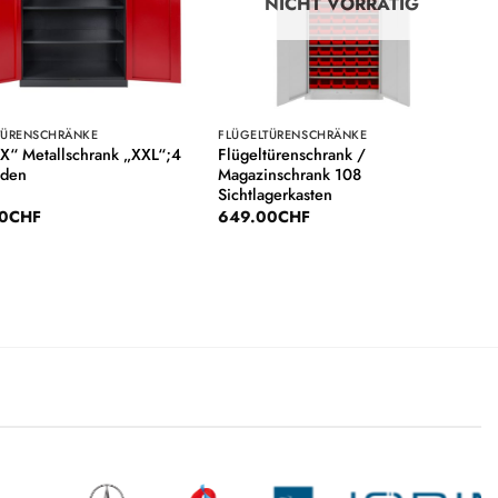
NICHT VORRÄTIG
TÜRENSCHRÄNKE
FLÜGELTÜRENSCHRÄNKE
“ Metallschrank „XXL“;4
Flügeltürenschrank /
öden
Magazinschrank 108
Sichtlagerkasten
0
CHF
649.00
CHF