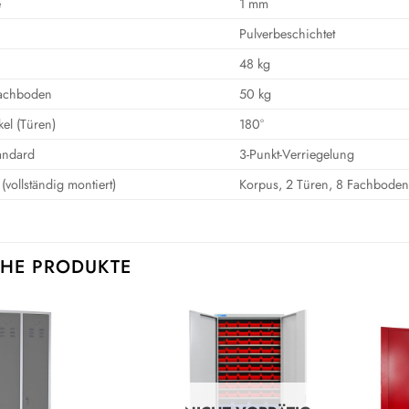
e
1 mm
Pulverbeschichtet
48 kg
 Fachboden
50 kg
el (Türen)
180°
tandard
3-Punkt-Verriegelung
(vollständig montiert)
Korpus, 2 Türen, 8 Fachbodent
HE PRODUKTE
Auf die
Auf die
Wunschliste
Wunschliste