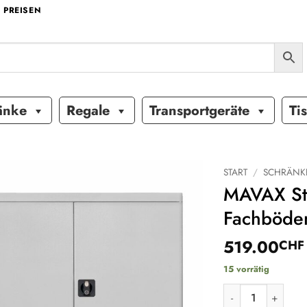
 PREISEN
änke
Regale
Transportgeräte
Ti
START
/
SCHRÄNK
MAVAX Sta
Auf die
Fachböde
Wunschliste
519.00
CHF
15 vorrätig
MAVAX Stahlschra