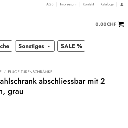
AGB
Impressum
Kontakt
Kataloge
0.00
CHF
sche
Sonstiges
SALE %
E
/
FLÜGELTÜRENSCHRÄNKE
hlschrank abschliessbar mit 2
n, grau
nk abschliessbar mit 2 Fachböden, grau Menge