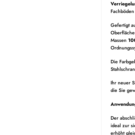
Verriegel
Fachböden 
Gefertigt a
Oberfläche
Massen
10
Ordnungssy
Die Farbge
Stahlschran
Ihr neuer S
die Sie gew
Anwendungs
Der abschli
ideal zur 
erhöht glei