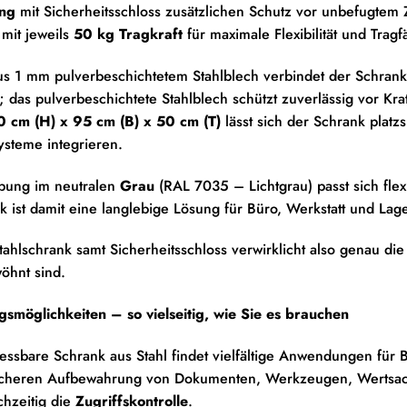
ung
mit Sicherheitsschloss zusätzlichen Schutz vor unbefugtem Z
mit jeweils
50 kg Tragkraft
für maximale Flexibilität und Tragf
us 1 mm pulverbeschichtetem Stahlblech verbindet der Schrank
; das pulverbeschichtete Stahlblech schützt zuverlässig vor K
0 cm (H) x 95 cm (B) x 50 cm (T)
lässt sich der Schrank platz
steme integrieren.
bung im neutralen
Grau
(RAL 7035 – Lichtgrau) passt sich fle
k ist damit eine langlebige Lösung für Büro, Werkstatt und Lage
tahlschrank samt Sicherheitsschloss verwirklicht also genau die
öhnt sind.
möglichkeiten – so vielseitig, wie Sie es brauchen
essbare Schrank aus Stahl findet vielfältige Anwendungen für B
sicheren Aufbewahrung von Dokumenten, Werkzeugen, Wertsach
chzeitig die
Zugriffskontrolle
.