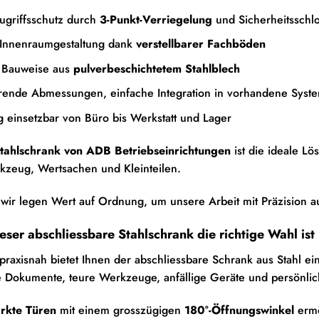
ugriffsschutz durch
3-Punkt-Verriegelung
und Sicherheitsschl
e Innenraumgestaltung dank
verstellbarer Fachböden
 Bauweise aus
pulverbeschichtetem Stahlblech
arende Abmessungen, einfache Integration in vorhandene Syst
ig einsetzbar von Büro bis Werkstatt und Lager
tahlschrank von ADB Betriebseinrichtungen
ist die ideale L
kzeug, Wertsachen und Kleinteilen.
wir legen Wert auf Ordnung, um unsere Arbeit mit Präzision 
ser abschliessbare Stahlschrank die richtige Wahl ist
raxisnah bietet Ihnen der abschliessbare Schrank aus Stahl ei
le Dokumente, teure Werkzeuge, anfällige Geräte und persönli
ärkte Türen
mit einem grosszügigen
180°-Öffnungswinkel
ermö