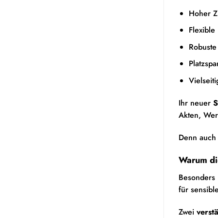
Hoher Z
Flexibl
Robuste
Platzsp
Vielseit
Ihr neuer
S
Akten, Wer
Denn auch 
Warum die
Besonders p
für sensib
Zwei
verst