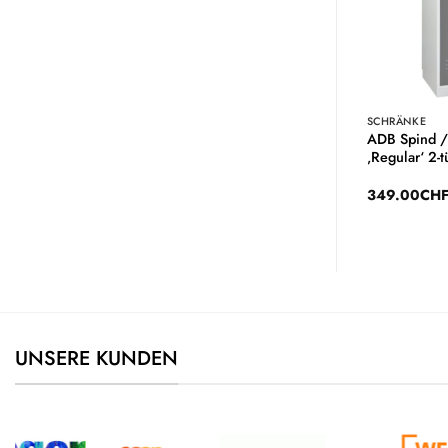
CHEMIKALIENSCHRÄNKE
SCHRÄNKE
Umweltschrank /
ADB Spind /
Typ SK1
Chemikalienschrank
‚Regular‘ 2-t
379.00
CHF
349.00
CH
UNSERE KUNDEN