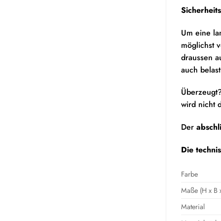
Sicherhei
Um eine la
möglichst 
draussen au
auch belast
Überzeugt?
wird nich
Der
abschl
Die techni
Farbe
Maße (H x B x
Material