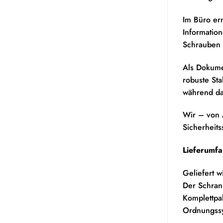
Im Büro er
Information
Schrauben 
Als Dokumen
robuste Sta
während das
Wir – von 
Sicherheits
Lieferumfa
Geliefert 
Der Schra
Komplettpak
Ordnungss