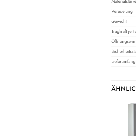
Materialstärk
Veredelung
Gewicht
Tragkraft je
Öffnungswink
Sicherheitss
Lieferumfang 
ÄHNLIC
Auf die
Auf die
Wunschliste
Wunschliste