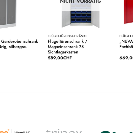
NICHT VORRÄTIG
FLÜGELTÜRENSCHRÄNKE
FLÜGEL
 Garderobenschrank
Flügeltürenschrank /
„NUVAX
ürig, silbergrau
Magazinschrank 78
Fachb
Sichtlagerkasten
F
589.00
CHF
669.0