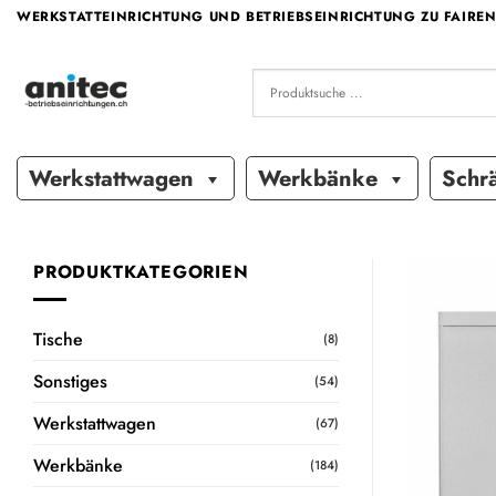
Zum
WERKSTATTEINRICHTUNG UND BETRIEBSEINRICHTUNG ZU FAIREN
Inhalt
springen
Werkstattwagen
Werkbänke
Schr
PRODUKTKATEGORIEN
Tische
(8)
Sonstiges
(54)
Werkstattwagen
(67)
Werkbänke
(184)