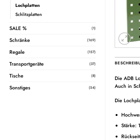
Lochplatten
Schlitzplatten
SALE %
(1)
Schränke
(169)
Regale
(157)
BESCHREIB
Transportgeräte
(37)
Tische
(8)
Die ADB Lo
Auch in Sc
Sonstiges
(54)
Die Lochpla
Hochwer
Stärke:
Rückseit