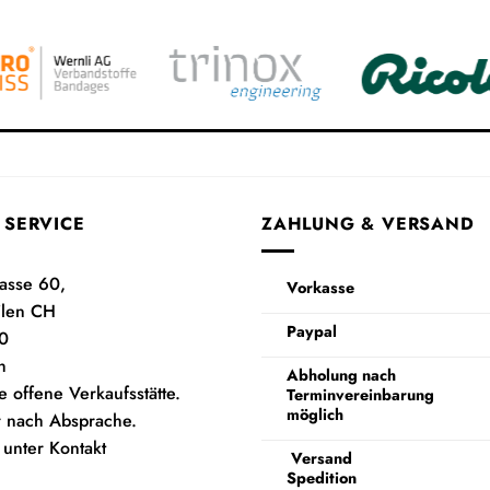
 SERVICE
ZAHLUNG & VERSAND
rasse 60,
Vorkasse
ilen CH
Paypal
0
h
Abholung nach
e offene Verkaufsstätte.
Terminvereinbarung
möglich
 nach Absprache.
 unter Kontakt
Versand
Spedition