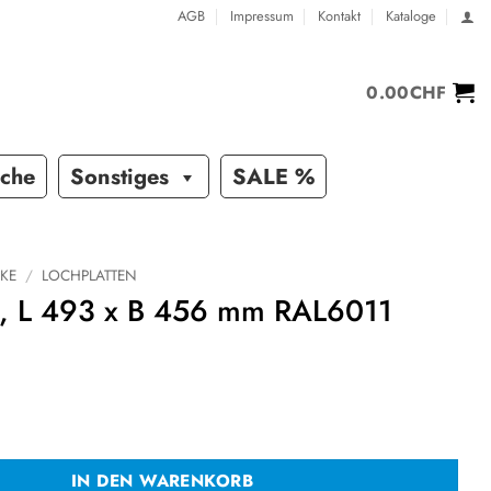
AGB
Impressum
Kontakt
Kataloge
0.00
CHF
sche
Sonstiges
SALE %
KE
/
LOCHPLATTEN
e, L 493 x B 456 mm RAL6011
3 x B 456 mm RAL6011 Menge
IN DEN WARENKORB