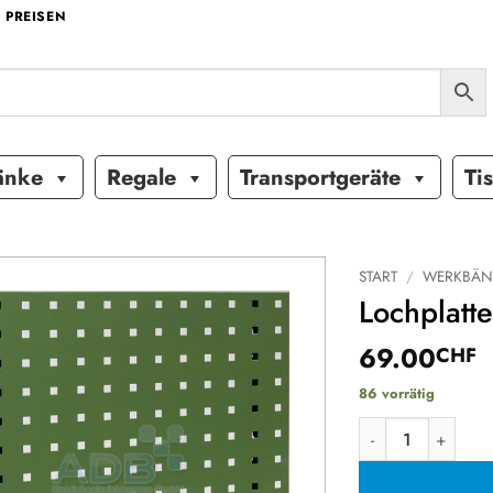
 PREISEN
änke
Regale
Transportgeräte
Ti
START
/
WERKBÄN
Lochplatt
Auf die
69.00
Wunschliste
CHF
86 vorrätig
Lochplatte, L 49