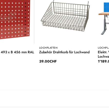
Auf die
Auf die
Wunschliste
Wunschliste
LOCHPLATTEN
LOCHPL
 L 493 x B 456 mm RAL
Elektr
Zubehör Drahtkorb für Lochwand
Lochw
39.00
CHF
1'189