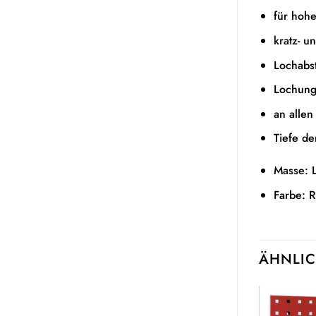
für hoh
kratz- u
Lochabs
Lochung
an allen
Tiefe d
Masse: 
Farbe: 
ÄHNLIC