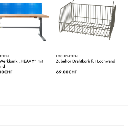
Auf die
Auf die
Wunschliste
Wunschliste
ATTEN
LOCHPLATTEN
. Werkbank „HEAVY“ mit
Zubehör Drahtkorb für Lochwand
and
.00
CHF
69.00
CHF