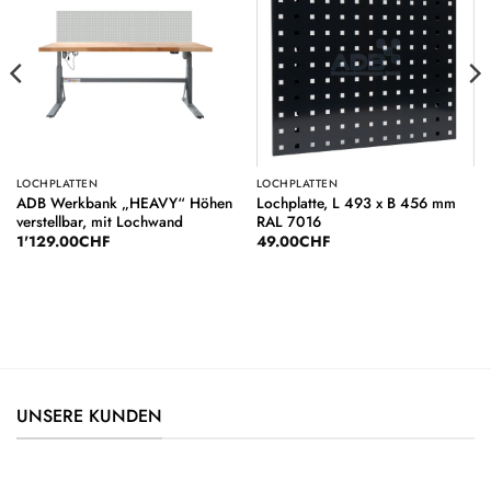
Auf die
Auf die
Wunschliste
Wunschliste
LOCHPLATTEN
LOCHPLATTEN
ADB Werkbank „HEAVY“ Höhen
Lochplatte, L 493 x B 456 mm
verstellbar, mit Lochwand
RAL 7016
1'129.00
CHF
49.00
CHF
UNSERE KUNDEN