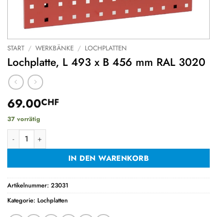
START
/
WERKBÄNKE
/
LOCHPLATTEN
Lochplatte, L 493 x B 456 mm RAL 3020
69.00
CHF
37 vorrätig
Lochplatte, L 493 x B 456 mm RAL 3020 Menge
IN DEN WARENKORB
Artikelnummer:
23031
Kategorie:
Lochplatten