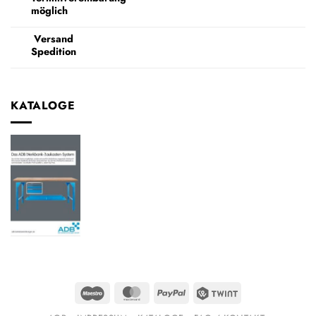
möglich
Versand
Spedition
KATALOGE
Maestro
MasterCard
PayPal
Twint