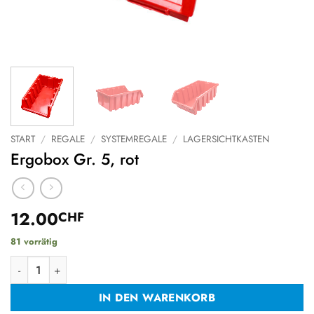
START
/
REGALE
/
SYSTEMREGALE
/
LAGERSICHTKASTEN
Ergobox Gr. 5, rot
12.00
CHF
81 vorrätig
Ergobox Gr. 5, rot Menge
IN DEN WARENKORB