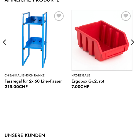
Auf die
Auf die
Wunschliste
Wunschliste
CHEMIKALIENSCHRÄNKE
KFZ-REGALE
Fassregal für 2x 60 Liter-Fässer
Ergobox Gr.2, rot
215.00
CHF
7.00
CHF
UNSERE KUNDEN