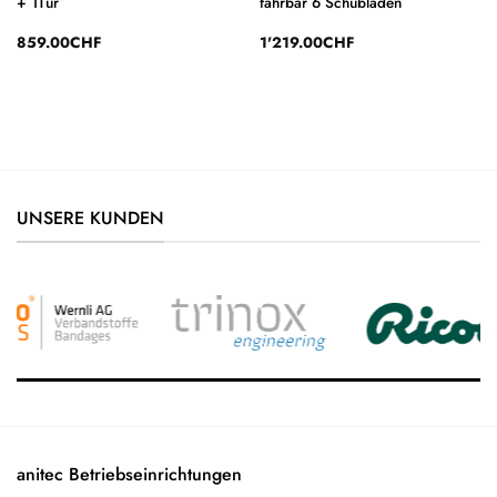
+ 1Tür
fahrbar 6 Schubladen
859.00
CHF
1'219.00
CHF
UNSERE KUNDEN
anitec Betriebseinrichtungen